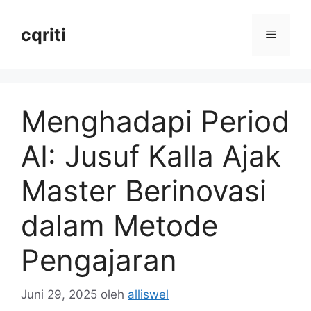
Langsung
ke
cqriti
Menu
isi
Menghadapi Period
AI: Jusuf Kalla Ajak
Master Berinovasi
dalam Metode
Pengajaran
Juni 29, 2025
oleh
alliswel