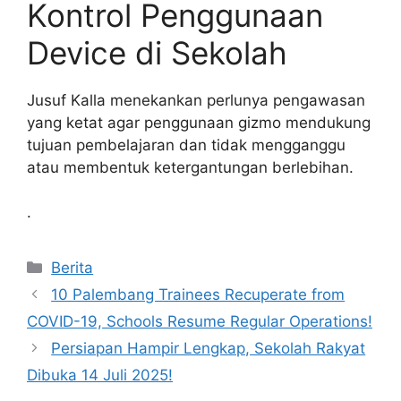
Kontrol Penggunaan
Device di Sekolah
Jusuf Kalla menekankan perlunya pengawasan
yang ketat agar penggunaan gizmo mendukung
tujuan pembelajaran dan tidak mengganggu
atau membentuk ketergantungan berlebihan.
.
Kategori
Berita
10 Palembang Trainees Recuperate from
COVID-19, Schools Resume Regular Operations!
Persiapan Hampir Lengkap, Sekolah Rakyat
Dibuka 14 Juli 2025!