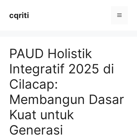
Langsung
ke
cqriti
Menu
isi
PAUD Holistik
Integratif 2025 di
Cilacap:
Membangun Dasar
Kuat untuk
Generasi